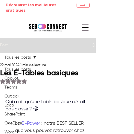
Découvrez les meilleures
pratiques
Post
Tous les posts
22 mai 2024
1 min de lecture
Tous les posts
Les E-Tables basiques
Copilot
Noté NaN étoiles sur 5.
Teams
Outlook
Qui a dit qu'une table basique n'était 
Loop
pas classe ? 🤩
SharePoint
OneDrive
La 
B-Power
 : notre BEST SELLER 
que vous pouvez retrouver chez 
Word