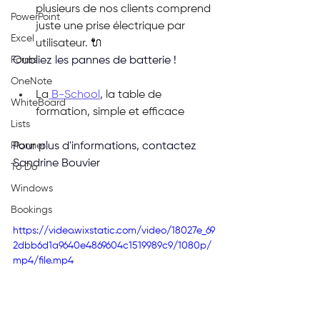
plusieurs de nos clients comprend 
PowerPoint
juste une prise électrique par 
Excel
utilisateur. 🔌
Forms
Oubliez les pannes de batterie !
OneNote
La
 B-School
, la table de 
WhiteBoard
formation, simple et efficace
Lists
Planner
Pour plus d'informations, contactez 
Sandrine Bouvier
To Do
Windows
Bookings
https://video.wixstatic.com/video/18027e_69
2dbb6d1a9640e4869604c1519989c9/1080p/
mp4/file.mp4