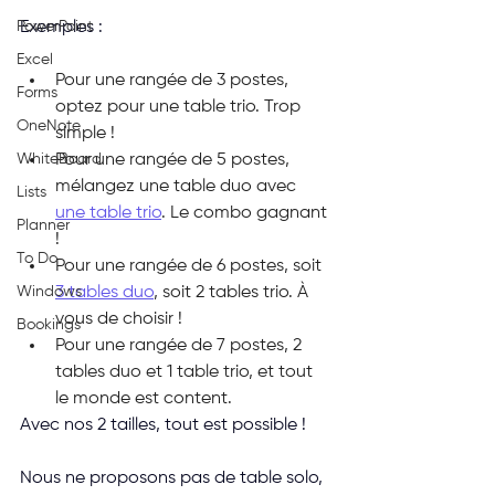
PowerPoint
Exemples :
Excel
Pour une rangée de 3 postes, 
Forms
optez pour une table trio. Trop 
OneNote
simple !
WhiteBoard
Pour une rangée de 5 postes, 
mélangez une table duo avec 
Lists
une table trio
. Le combo gagnant 
Planner
!
To Do
Pour une rangée de 6 postes, soit 
Windows
3 tables duo
, soit 2 tables trio. À 
vous de choisir !
Bookings
Pour une rangée de 7 postes, 2 
tables duo et 1 table trio, et tout 
le monde est content.
Avec nos 2 tailles, tout est possible !
Nous ne proposons pas de table solo, 