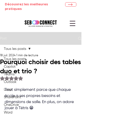
Découvrez les meilleures
pratiques
Post
Tous les posts
18 juil. 2024
1 min de lecture
Tous les posts
Pourquoi choisir des tables
Copilot
duo et trio ?
Teams
Noté NaN étoiles sur 5.
Outlook
Loop
Tout simplement parce que chaque 
école a ses propres besoins et 
SharePoint
dimensions de salle. En plus, on adore 
OneDrive
jouer à Tétris 😁
Word