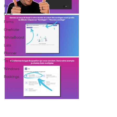
PowerPoint
Excel
Forms
OneNote
WhiteBoard
Lists
Planner
To Do
Windows
Bookings