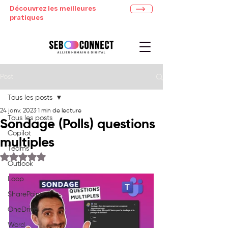
Découvrez les meilleures
pratiques
Post
Tous les posts
24 janv. 2023
1 min de lecture
Tous les posts
Sondage (Polls) questions
Copilot
multiples
Teams
Noté NaN étoiles sur 5.
Outlook
Loop
SharePoint
OneDrive
Word