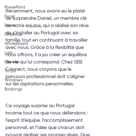
PowerPoint
Récemment, nous avons eu le plaisir 
Excel
de surprendre Daniel, un membre clé 
Forms
de notre équipe, qui a réalisé son rêve 
de s’installer au Portugal avec sa 
OneNote
famille, tout en continuant à travailler 
WhiteBoard
avec nous. Grâce à la flexibilité que 
Lists
nous offrons, il a pu créer un équilibre 
Planner
de vie qui lui correspond. Chez SEB 
Connect, nous croyons que le 
To Do
parcours professionnel doit s'aligner 
Windows
sur les aspirations personnelles.
Bookings
Ce voyage surprise au Portugal 
incarne tout ce que nous défendons : 
l’esprit d’équipe, l’accomplissement 
personnel, et l’idée que chacun doit 
pouvoir réaliser ses propres rêves. Que 