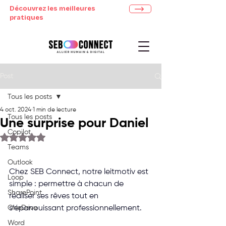
Découvrez les meilleures
pratiques
Post
Tous les posts
4 oct. 2024
1 min de lecture
Tous les posts
Une surprise pour Daniel
Copilot
Noté NaN étoiles sur 5.
Teams
Outlook
Chez SEB Connect, notre leitmotiv est 
Loop
simple : permettre à chacun de 
SharePoint
réaliser ses rêves tout en 
OneDrive
s’épanouissant professionnellement.
Word