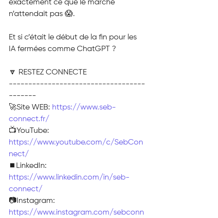
exactement ce que le marché 
n’attendait pas 😱.
Et si c’était le début de la fin pour les 
IA fermées comme ChatGPT ?
🔽 RESTEZ CONNECTE
-----------------------------------
-------
🚀Site WEB: 
https://www.seb-
connect.fr/
📺YouTube: 
https://www.youtube.com/c/SebCon
nect/
⏹️LinkedIn: 
https://www.linkedin.com/in/seb-
connect/
📷Instagram: 
https://www.instagram.com/sebconn