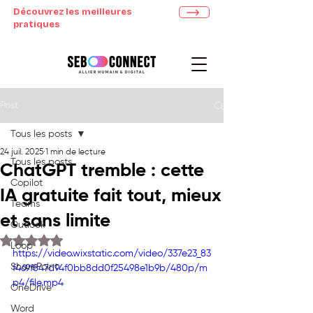
Découvrez les meilleures
pratiques
Post
Tous les posts
24 juil. 2025
1 min de lecture
Tous les posts
ChatGPT tremble : cette
Copilot
IA gratuite fait tout, mieux
Teams
et sans limite
Outlook
Noté NaN étoiles sur 5.
Loop
https://video.wixstatic.com/video/337e23_83
SharePoint
f469f847d94f0bb8dd0f25498e1b9b/480p/m
p4/file.mp4
OneDrive
Word