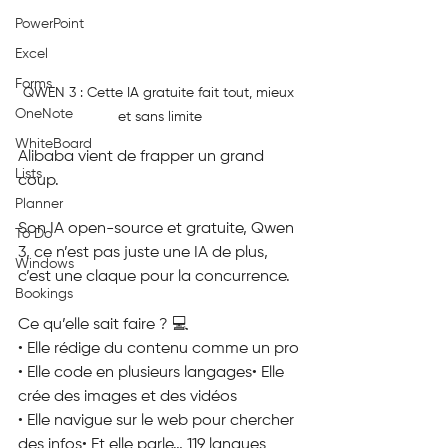
PowerPoint
Excel
Forms
QWEN 3 : Cette IA gratuite fait tout, mieux 
OneNote
et sans limite
WhiteBoard
Alibaba vient de frapper un grand 
Lists
coup.
Planner
Son IA open-source et gratuite, Qwen 
To Do
3, ce n’est pas juste une IA de plus, 
Windows
c’est une claque pour la concurrence.
Bookings
Ce qu’elle sait faire ? 💻
• Elle rédige du contenu comme un pro
• Elle code en plusieurs langages• Elle 
crée des images et des vidéos
• Elle navigue sur le web pour chercher 
des infos• Et elle parle… 119 langues 