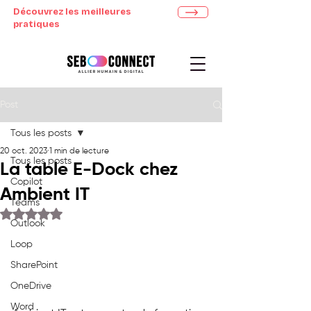
Découvrez les meilleures
pratiques
Post
Tous les posts
20 oct. 2023
1 min de lecture
Tous les posts
La table E-Dock chez
Copilot
Ambient IT
Teams
Noté NaN étoiles sur 5.
Outlook
Loop
SharePoint
OneDrive
Word