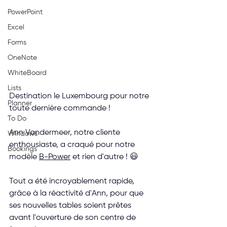
PowerPoint
Excel
Forms
OneNote
WhiteBoard
Lists
Destination le Luxembourg pour notre 
Planner
toute dernière commande !
To Do
Ann Vandermeer, notre cliente 
Windows
enthousiaste, a craqué pour notre 
Bookings
modèle 
B-Power
 et rien d'autre ! 😃
Tout a été incroyablement rapide, 
grâce à la réactivité d'Ann, pour que 
ses nouvelles tables soient prêtes 
avant l'ouverture de son centre de 