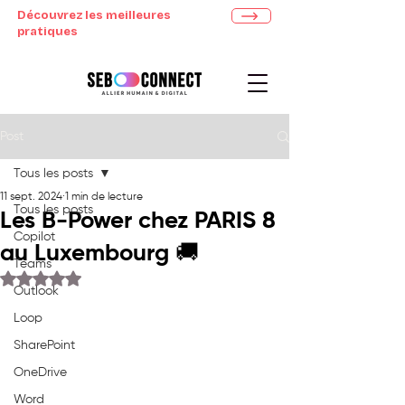
Découvrez les meilleures
pratiques
Post
Tous les posts
11 sept. 2024
1 min de lecture
Tous les posts
Les B-Power chez PARIS 8
Copilot
au Luxembourg 🚚
Teams
Noté NaN étoiles sur 5.
Outlook
Loop
SharePoint
OneDrive
Word