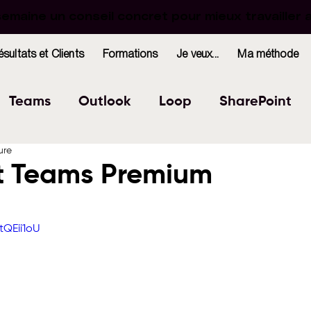
maine un conseil concret pour mieux travailler 
maine un conseil concret pour mieux travailler 
ésultats et Clients
Formations
Je veux...
Ma méthode
Teams
Outlook
Loop
SharePoint
ure
Excel
Forms
OneNote
WhiteBoard
t Teams Premium
r 5.
indows
Bookings
tQEii1oU