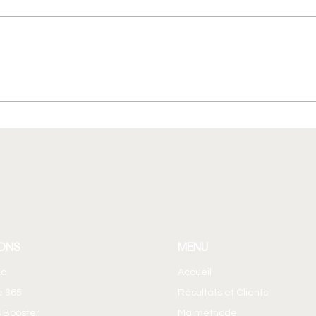
Agent Builder : créer un
Faut-
agent IA sans coder ! Le Brief
mail
365 EP14
Team
ONS
MENU
ic
Accueil
e 365
Résultats et Clients
 Booster
Ma méthode