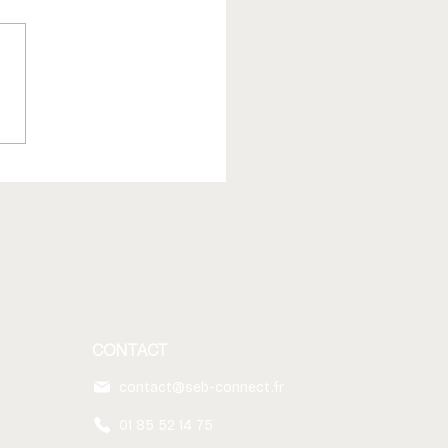
il encore utiliser les e-
s en interne quand on a
s ?
CONTACT
contact@seb-connect.fr
01 85 52 14 75