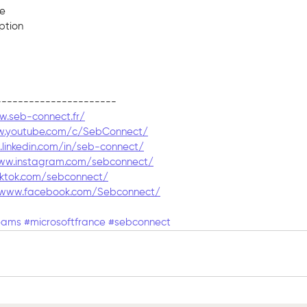
re
iption
----------------------
w.seb-connect.fr/
w.youtube.com/c/SebConnect/
linkedin.com/in/seb-connect/
ww.instagram.com/sebconnect/
iktok.com/sebconnect/
/www.facebook.com/Sebconnect/
eams
#microsoftfrance
#sebconnect