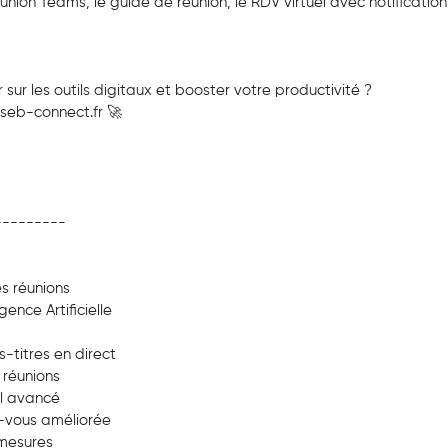
ion Teams, le guide de réunion, le RDV virtuel avec notification
r sur les outils digitaux et booster votre productivité ?
seb-connect.fr 🚀
---------
es réunions
gence Artificielle
-titres en direct
 réunions
el avancé
z-vous améliorée
 mesures