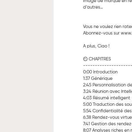
image de marque en réun
d’autres…
Vous ne voulez rien rate
Abonnez-vous sur www.
A plus, Ciao !
⏲️ CHAPITRES
--------------------
0:00 Introduction
1:37 Générique 
2:45 Personnalisation d
3:24 Réunion avec Intelli
4:03 Résumé intelligent
5:00 Traduction des sous
5:54 Confidentialité des
6:38 Rendez-vous virtu
7:41 Gestion des rende
8:07 Analyses riches en