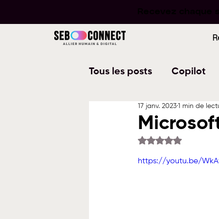
Recevez chaque se
Recevez chaque se
R
Tous les posts
Copilot
17 janv. 2023
1 min de lect
Word
PowerPoint
Microsof
Noté NaN étoiles su
Planner
To Do
W
https://youtu.be/WkA