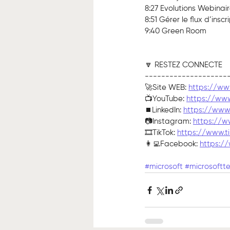
8:27 Evolutions Webinai
8:51 Gérer le flux d’inscr
9:40 Green Room
🔽 RESTEZ CONNECTE
--------------------
🚀Site WEB: 
https://ww
📺YouTube: 
https://ww
⏹️LinkedIn: 
https://www.
📷Instagram: 
https://w
🎞TikTok: 
https://www.t
👩‍💻Facebook: 
https:/
#microsoft
#microsoftt