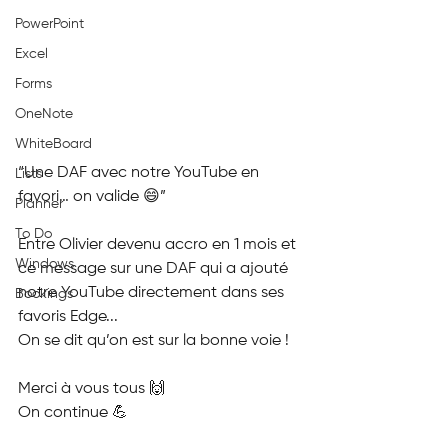
PowerPoint
Excel
Forms
OneNote
WhiteBoard
“Une DAF avec notre YouTube en 
Lists
favori… on valide 😄”
Planner
To Do
Entre Olivier devenu accro en 1 mois et 
Windows
ce message sur une DAF qui a ajouté 
notre YouTube directement dans ses 
Bookings
favoris Edge...
On se dit qu’on est sur la bonne voie !
Merci à vous tous 🙌
On continue 💪