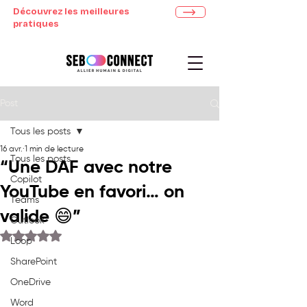
Découvrez les meilleures
pratiques
Post
Tous les posts
16 avr.
1 min de lecture
Tous les posts
“Une DAF avec notre
Copilot
YouTube en favori… on
Teams
valide 😄”
Outlook
Noté NaN étoiles sur 5.
Loop
SharePoint
OneDrive
Word