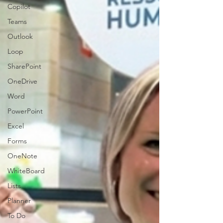
Copilot
Teams
Outlook
Loop
SharePoint
OneDrive
Word
PowerPoint
Excel
Forms
OneNote
WhiteBoard
Lists
Planner
To Do