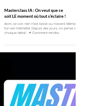
Masterclass IA : On veut que ce
soit LE moment où tout s’éclaire !
Alors ce soir, rien n’est laissé au hasard. Même le
fun est millimétré. Depuis des jours, on pense à
chaque détail : 📌 Comment rendre...