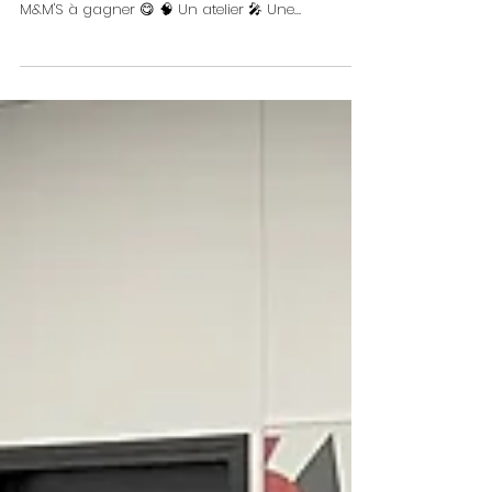
part 1
Au programme : 🎮 Un jeu pour tester vos
connaissances... avec à la clé des paquets de
M&M'S à gagner 😋 🧠 Un atelier 🎤 Une
conférence 🚀 La présentation de l’Académie 365