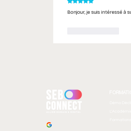
Noté 5 étoiles sur 5.
Bonjour, je suis intéressé à s
J'aime
Répondre
FORMATI
Démo Décl
L'Académi
Formations