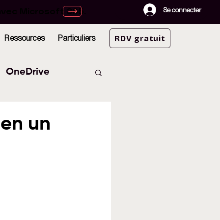
avec Microsoft 365.
avec Microsoft 365.
Se connecter
Ressources
Particuliers
RDV gratuit
OneDrive
Lists
 en un