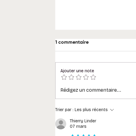
1 commentaire
Ajouter une note
Rédigez un commentaire...
Glossaire Microsoft 365 : 30
termes à connaître (tenant,
Graph, canal, agent…)
Trier par :
Les plus récents
Thierry Linder
07 mars