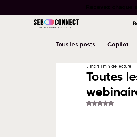
Recevez chaque se
Recevez chaque se
R
Tous les posts
Copilot
5 mars
1 min de lecture
Word
PowerPoint
Toutes le
webinair
Planner
To Do
W
Noté NaN étoiles su