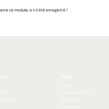
uivre ce module, a-t-il été enregistré ?
ONS
MENU
ic
Accueil
e 365
Résultats et Clients
 Booster
Ma méthode
Ressources