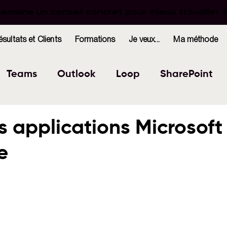
maine un conseil concret pour mieux travailler 
maine un conseil concret pour mieux travailler 
ésultats et Clients
Formations
Je veux...
Ma méthode
Teams
Outlook
Loop
SharePoint
Excel
Forms
OneNote
WhiteBoard
s applications Microsoft
e
indows
Bookings
r 5.