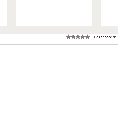
Noté 0 étoile sur 5.
Pas encore de 
Agent Builder : créer un
Faut-
agent IA sans coder ! Le Brief
mail
365 EP14
Team