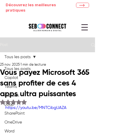
Découvrez les meilleures
pratiques
Post
Tous les posts
25 nov. 2025
1 min de lecture
Tous les posts
Vous payez Microsoft 365
Copilot
sans profiter de ces 4
Teams
apps ultra puissantes
Outlook
Noté NaN étoiles sur 5.
Loop
https://youtu.be/MNTCibgUAZA
SharePoint
OneDrive
Word