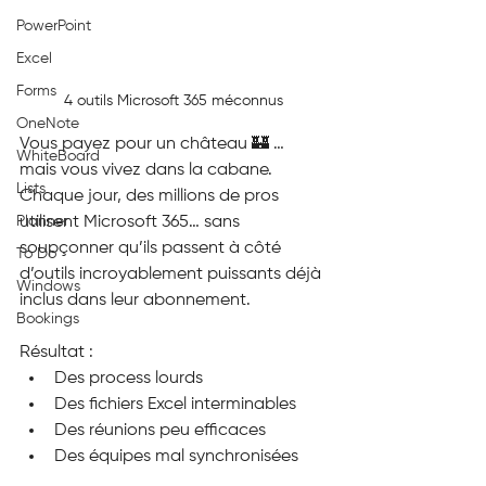
PowerPoint
Excel
Forms
4 outils Microsoft 365 méconnus
OneNote
Vous payez pour un château 🏰 … 
WhiteBoard
mais vous vivez dans la cabane.
Lists
Chaque jour, des millions de pros 
utilisent Microsoft 365… sans 
Planner
soupçonner qu’ils passent à côté 
To Do
d’outils incroyablement puissants déjà 
Windows
inclus dans leur abonnement.
Bookings
Résultat :
Des process lourds
Des fichiers Excel interminables
Des réunions peu efficaces
Des équipes mal synchronisées